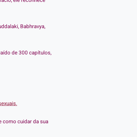
fácio, ele reconhece
uddalaki, Babhravya,
raído de 300 capítulos,
sexuais.
 e como cuidar da sua