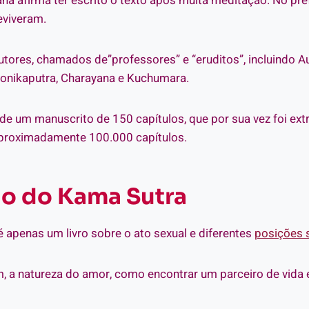
ana afirma ter escrito o texto após muita meditação. No pre
eviveram.
utores, chamados de”professores” e “eruditos”, incluindo A
onikaputra, Charayana e Kuchumara.
de um manuscrito de 150 capítulos, que por sua vez foi ext
aproximadamente 100.000 capítulos.
do do Kama Sutra
 apenas um livro sobre o ato sexual e diferentes
posições 
m, a natureza do amor, como encontrar um parceiro de vida