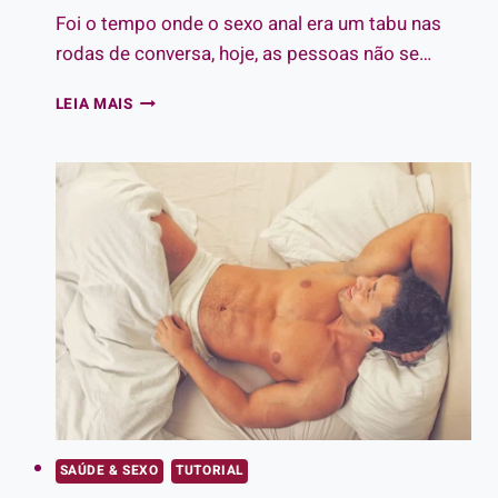
Foi o tempo onde o sexo anal era um tabu nas
rodas de conversa, hoje, as pessoas não se…
GUIA
LEIA MAIS
COMPLETO
MEU
PRIMEIRO
ANAL:
COMO
SE
PREPARAR
PARA
SENTIR
MUITO
PRAZER
SAÚDE & SEXO
TUTORIAL