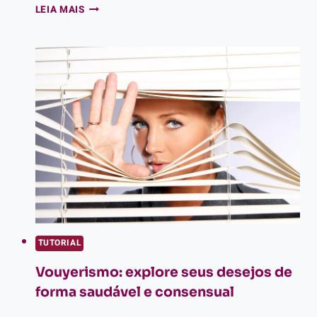
GLÂNDULAS
LEIA MAIS
DE
SKENE:
ENTENDA
O
QUE
SÃO
E
O
SEU
PAPEL
NA
SAÚDE
SEXUAL
FEMININA
TUTORIAL
Vouyerismo: explore seus desejos de
forma saudável e consensual