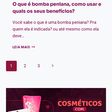
O que é bomba peniana, como usar e
quais os seus benefícios?
Você sabe o que é uma bomba peniana? Pra
quem ela é indicada? ou até mesmo como ela
deve…
O
LEIA MAIS
QUE
É
BOMBA
Navegação
Página
1
2
3
PENIANA,
COMO
da
Seguinte
USAR
E
Página
QUAIS
OS
SEUS
BENEFÍCIOS?