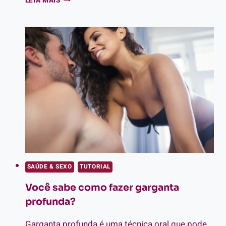
LEIA MAIS
QUE
É
SQUIRT:
ENTENDA
A
PRÁTICA
E
COMO
ATINGIR
SAÚDE & SEXO
TUTORIAL
Você sabe como fazer garganta
profunda?
Garganta profunda é uma técnica oral que pode