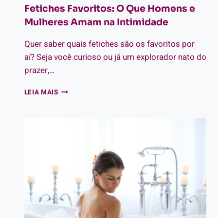
Fetiches Favoritos: O Que Homens e
Mulheres Amam na Intimidade
Quer saber quais fetiches são os favoritos por
aí? Seja você curioso ou já um explorador nato do
prazer,…
FETICHES
LEIA MAIS
FAVORITOS:
O
QUE
HOMENS
E
MULHERES
AMAM
NA
INTIMIDADE