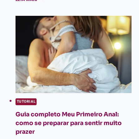
COMPLETO
SEXO
ORAL:
DO
BÁSICO
AO
AVANÇADO
(PARA
ELES
E
PARA
ELAS)
TUTORIAL
Guia completo Meu Primeiro Anal:
como se preparar para sentir muito
prazer