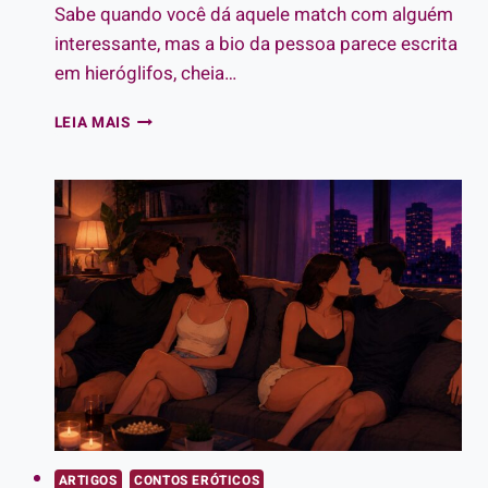
Sabe quando você dá aquele match com alguém
interessante, mas a bio da pessoa parece escrita
em hieróglifos, cheia…
SIGNIFICADO
LEIA MAIS
DOS
EMOJI
NOS
APPS
DE
RELACIONAMENTO:
DECIFRE
O
CÓDIGO
DA
SAFADEZA!
ARTIGOS
CONTOS ERÓTICOS