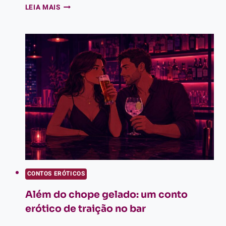
CONTO
LEIA MAIS
ERÓTICO
SEXO
A
TRÊS:
A
SÓS
COM
TRÊS
SEGURANÇAS
NO
CAMARIM
DO
FESTIVAL
CONTOS ERÓTICOS
Além do chope gelado: um conto
erótico de traição no bar