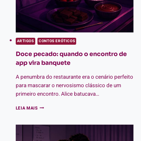
ARTIGOS
CONTOS ERÓTICOS
Doce pecado: quando o encontro de
app vira banquete
A penumbra do restaurante era o cenário perfeito
para mascarar o nervosismo clássico de um
primeiro encontro. Alice batucava…
DOCE
LEIA MAIS
PECADO:
QUANDO
O
ENCONTRO
DE