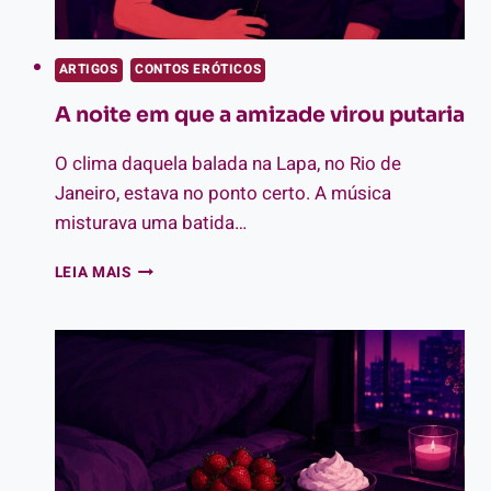
ARTIGOS
CONTOS ERÓTICOS
A noite em que a amizade virou putaria
O clima daquela balada na Lapa, no Rio de
Janeiro, estava no ponto certo. A música
misturava uma batida…
A
LEIA MAIS
NOITE
EM
QUE
A
AMIZADE
VIROU
PUTARIA