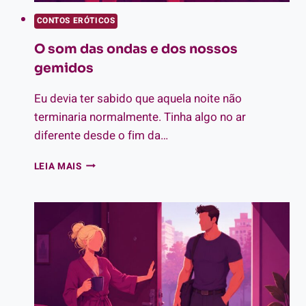
CONTOS ERÓTICOS
O som das ondas e dos nossos
gemidos
Eu devia ter sabido que aquela noite não
terminaria normalmente. Tinha algo no ar
diferente desde o fim da…
O
LEIA MAIS
SOM
DAS
ONDAS
E
DOS
NOSSOS
GEMIDOS