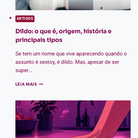
ARTIGOS
Dildo: o que é, origem, história e
principais tipos
Se tem um nome que vive aparecendo quando o
assunto é sextoy, é dildo. Mas, apesar de ser
super…
DILDO:
LEIA MAIS
O
QUE
É,
ORIGEM,
HISTÓRIA
E
PRINCIPAIS
TIPOS