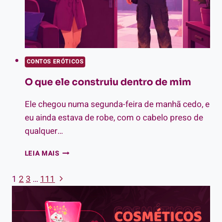
CONTOS ERÓTICOS
O que ele construiu dentro de mim
Ele chegou numa segunda-feira de manhã cedo, e
eu ainda estava de robe, com o cabelo preso de
qualquer…
O
LEIA MAIS
QUE
ELE
Página
1
2
3
…
111
Navegação
CONSTRUIU
Seguinte
DENTRO
da
DE
MIM
Página