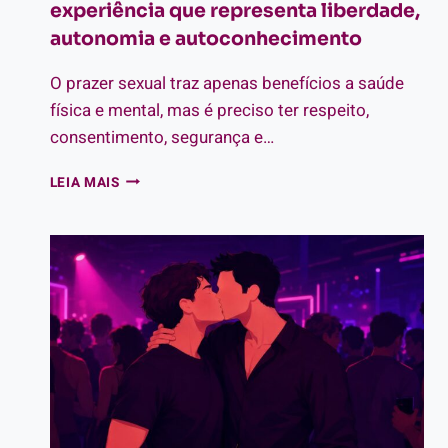
experiência que representa liberdade,
autonomia e autoconhecimento
O prazer sexual traz apenas benefícios a saúde
física e mental, mas é preciso ter respeito,
consentimento, segurança e…
PRAZER
LEIA MAIS
SEXUAL:
TUDO
SOBRE
A
EXPERIÊNCIA
QUE
REPRESENTA
LIBERDADE,
AUTONOMIA
E
AUTOCONHECIMENTO