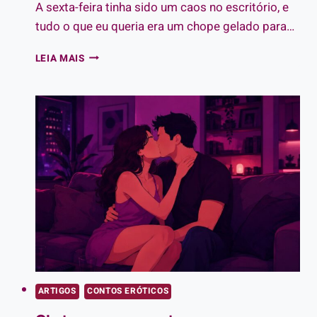
A sexta-feira tinha sido um caos no escritório, e
tudo o que eu queria era um chope gelado para…
ALÉM
LEIA MAIS
DO
CHOPE
GELADO:
UM
CONTO
ERÓTICO
DE
TRAIÇÃO
NO
BAR
ARTIGOS
CONTOS ERÓTICOS