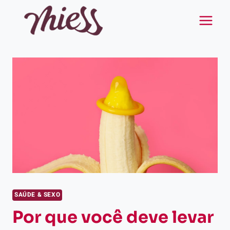
Pular
para
o
Conteúdo
SAÚDE & SEXO
Por que você deve levar