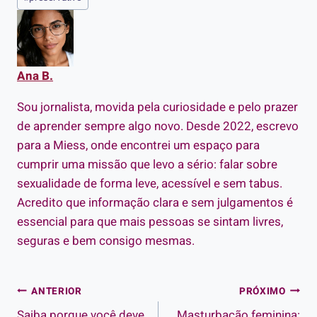
do
Post:
Ana B.
Sou jornalista, movida pela curiosidade e pelo prazer
de aprender sempre algo novo. Desde 2022, escrevo
para a Miess, onde encontrei um espaço para
cumprir uma missão que levo a sério: falar sobre
sexualidade de forma leve, acessível e sem tabus.
Acredito que informação clara e sem julgamentos é
essencial para que mais pessoas se sintam livres,
seguras e bem consigo mesmas.
Navegação
ANTERIOR
PRÓXIMO
Saiba porque você deve
Masturbação feminina: