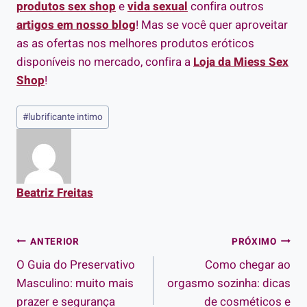
produtos sex shop
e
vida sexual
confira outros
artigos em nosso blog
! Mas se você quer aproveitar
as as ofertas nos melhores produtos eróticos
disponíveis no mercado, confira a
Loja da Miess Sex
Shop
!
Tags
#
lubrificante intimo
do
Post:
Beatriz Freitas
Navegação
ANTERIOR
PRÓXIMO
O Guia do Preservativo
Como chegar ao
de
Masculino: muito mais
orgasmo sozinha: dicas
Post
prazer e segurança
de cosméticos e