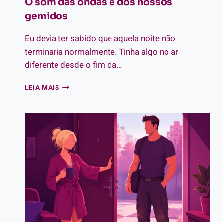
O som das ondas e dos nossos
gemidos
Eu devia ter sabido que aquela noite não
terminaria normalmente. Tinha algo no ar
diferente desde o fim da…
O
LEIA MAIS
SOM
DAS
ONDAS
E
DOS
NOSSOS
GEMIDOS