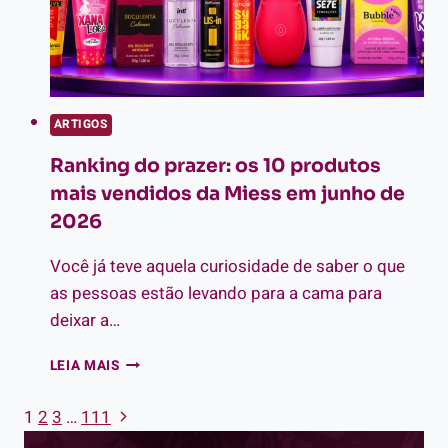
ARTIGOS
Ranking do prazer: os 10 produtos
mais vendidos da Miess em junho de
2026
Você já teve aquela curiosidade de saber o que
as pessoas estão levando para a cama para
deixar a…
RANKING
LEIA MAIS
DO
PRAZER:
Página
1
2
3
…
111
Navegação
OS
Seguinte
10