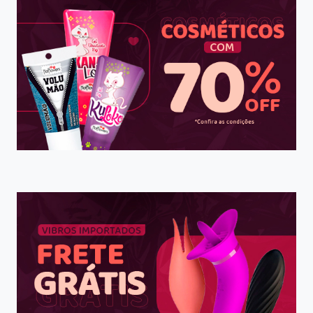
da
PRODUTOS
MAIS
Página
VENDIDOS
DA
MIESS
EM
JUNHO
DE
2026