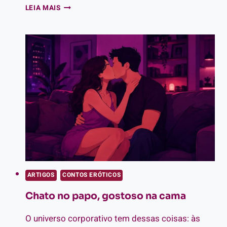
ALÉM
LEIA MAIS
DO
CHOPE
GELADO:
UM
CONTO
ERÓTICO
DE
TRAIÇÃO
NO
BAR
ARTIGOS
CONTOS ERÓTICOS
Chato no papo, gostoso na cama
O universo corporativo tem dessas coisas: às