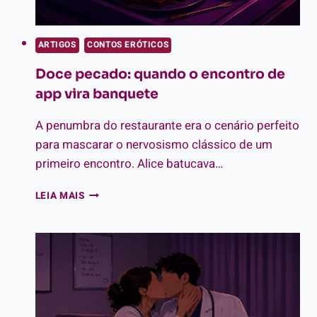
ARTIGOS
CONTOS ERÓTICOS
Doce pecado: quando o encontro de
app vira banquete
A penumbra do restaurante era o cenário perfeito
para mascarar o nervosismo clássico de um
primeiro encontro. Alice batucava…
DOCE
LEIA MAIS
PECADO:
QUANDO
O
ENCONTRO
DE
APP
VIRA
BANQUETE