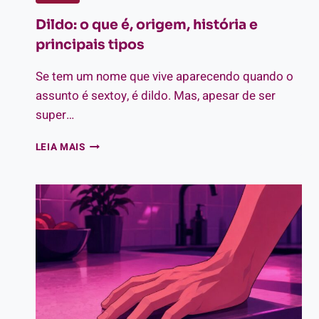
Dildo: o que é, origem, história e
principais tipos
Se tem um nome que vive aparecendo quando o
assunto é sextoy, é dildo. Mas, apesar de ser
super…
DILDO:
LEIA MAIS
O
QUE
É,
ORIGEM,
HISTÓRIA
E
PRINCIPAIS
TIPOS