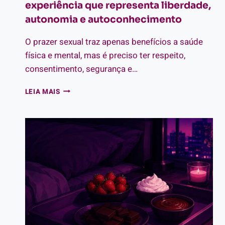
experiência que representa liberdade,
autonomia e autoconhecimento
O prazer sexual traz apenas benefícios a saúde
física e mental, mas é preciso ter respeito,
consentimento, segurança e…
PRAZER
LEIA MAIS
SEXUAL:
TUDO
SOBRE
A
EXPERIÊNCIA
QUE
REPRESENTA
LIBERDADE,
AUTONOMIA
E
AUTOCONHECIMENTO