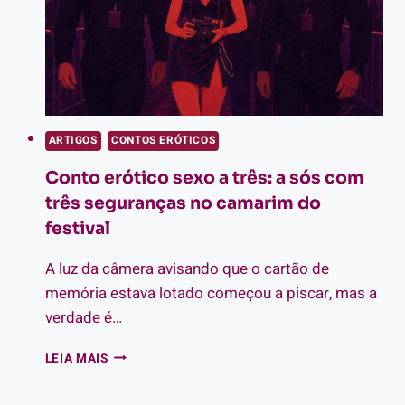
ARTIGOS
CONTOS ERÓTICOS
Conto erótico sexo a três: a sós com
três seguranças no camarim do
festival
A luz da câmera avisando que o cartão de
memória estava lotado começou a piscar, mas a
verdade é…
CONTO
LEIA MAIS
ERÓTICO
SEXO