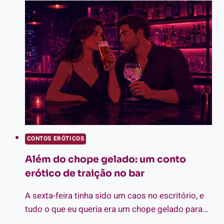
A
TRÊS:
A
SÓS
COM
TRÊS
SEGURANÇAS
NO
CAMARIM
DO
FESTIVAL
CONTOS ERÓTICOS
Além do chope gelado: um conto
erótico de traição no bar
A sexta-feira tinha sido um caos no escritório, e
tudo o que eu queria era um chope gelado para…