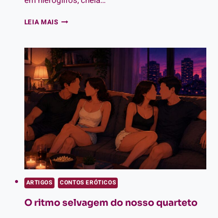
em hieróglifos, cheia…
SIGNIFICADO
LEIA MAIS
DOS
EMOJI
NOS
APPS
DE
RELACIONAMENTO:
DECIFRE
O
CÓDIGO
DA
SAFADEZA!
ARTIGOS
CONTOS ERÓTICOS
O ritmo selvagem do nosso quarteto