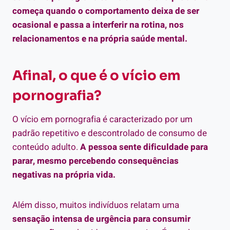
começa quando o comportamento deixa de ser
ocasional e passa a interferir na rotina, nos
relacionamentos e na própria saúde mental.
Afinal, o que é o vício em
pornografia?
O vício em pornografia é caracterizado por um
padrão repetitivo e descontrolado de consumo de
conteúdo adulto.
A pessoa sente dificuldade para
parar, mesmo percebendo consequências
negativas na própria vida.
Além disso, muitos indivíduos relatam uma
sensação intensa de urgência para consumir