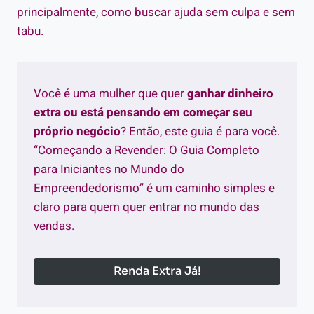
principalmente, como buscar ajuda sem culpa e sem
tabu.
Você é uma mulher que quer
ganhar dinheiro
extra ou está pensando em começar seu
próprio negócio
? Então, este guia é para você.
“Começando a Revender: O Guia Completo
para Iniciantes no Mundo do
Empreendedorismo” é um caminho simples e
claro para quem quer entrar no mundo das
vendas.
Renda Extra Já!