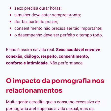
sexo precisa durar horas;
a mulher deve estar sempre pronta;
dor faz parte do prazer;
consentimento não precisa ser tão importante;
o desempenho deve ser perfeito o tempo todo.
E não é assim na vida real.
Sexo saudável envolve
conexão, diálogo, respeito, consentimento,
conforto e intimidade
. Não performance.
O impacto da pornografia nos
relacionamentos
Muita gente acredita que o consumo excessivo de
pornografia afeta apenas a vida sexual, mas os