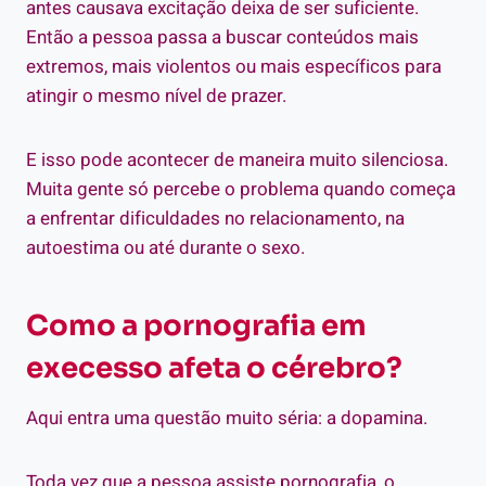
antes causava excitação deixa de ser suficiente.
Então a pessoa passa a buscar conteúdos mais
extremos, mais violentos ou mais específicos para
atingir o mesmo nível de prazer.
E isso pode acontecer de maneira muito silenciosa.
Muita gente só percebe o problema quando começa
a enfrentar dificuldades no relacionamento, na
autoestima ou até durante o sexo.
Como a pornografia em
execesso afeta o cérebro?
Aqui entra uma questão muito séria: a dopamina.
Toda vez que a pessoa assiste pornografia, o