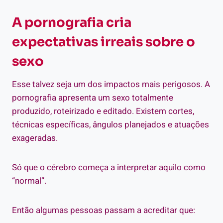
A pornografia cria
expectativas irreais sobre o
sexo
Esse talvez seja um dos impactos mais perigosos. A
pornografia apresenta um sexo totalmente
produzido, roteirizado e editado. Existem cortes,
técnicas específicas, ângulos planejados e atuações
exageradas.
Só que o cérebro começa a interpretar aquilo como
“normal”.
Então algumas pessoas passam a acreditar que: