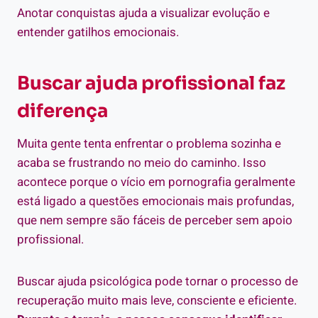
Anotar conquistas ajuda a visualizar evolução e
entender gatilhos emocionais.
Buscar ajuda profissional faz
diferença
Muita gente tenta enfrentar o problema sozinha e
acaba se frustrando no meio do caminho. Isso
acontece porque o vício em pornografia geralmente
está ligado a questões emocionais mais profundas,
que nem sempre são fáceis de perceber sem apoio
profissional.
Buscar ajuda psicológica pode tornar o processo de
recuperação muito mais leve, consciente e eficiente.