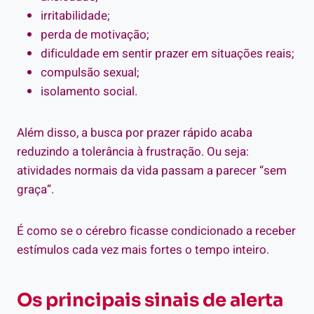
irritabilidade;
perda de motivação;
dificuldade em sentir prazer em situações reais;
compulsão sexual;
isolamento social.
Além disso, a busca por prazer rápido acaba
reduzindo a tolerância à frustração. Ou seja:
atividades normais da vida passam a parecer “sem
graça”.
É como se o cérebro ficasse condicionado a receber
estímulos cada vez mais fortes o tempo inteiro.
Os principais sinais de alerta