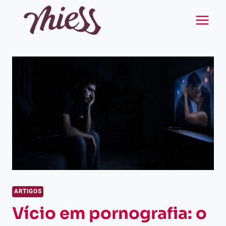
Pular
para
o
Conteúdo
ARTIGOS
Vício em pornografia: o