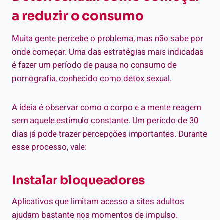
a reduzir o consumo
Muita gente percebe o problema, mas não sabe por
onde começar. Uma das estratégias mais indicadas
é fazer um período de pausa no consumo de
pornografia, conhecido como detox sexual.
A ideia é observar como o corpo e a mente reagem
sem aquele estímulo constante. Um período de 30
dias já pode trazer percepções importantes. Durante
esse processo, vale:
Instalar bloqueadores
Aplicativos que limitam acesso a sites adultos
ajudam bastante nos momentos de impulso.