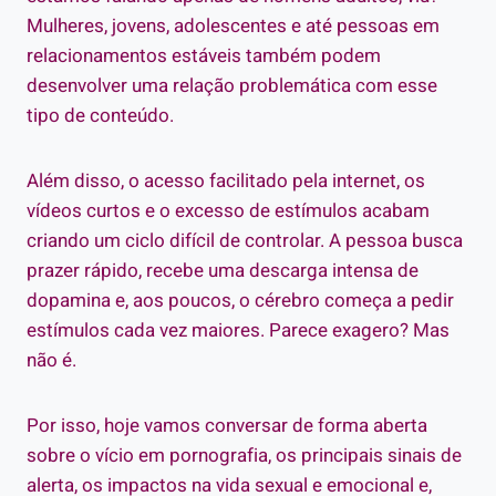
Mulheres, jovens, adolescentes e até pessoas em
relacionamentos estáveis também podem
desenvolver uma relação problemática com esse
tipo de conteúdo.
Além disso, o acesso facilitado pela internet, os
vídeos curtos e o excesso de estímulos acabam
criando um ciclo difícil de controlar. A pessoa busca
prazer rápido, recebe uma descarga intensa de
dopamina e, aos poucos, o cérebro começa a pedir
estímulos cada vez maiores. Parece exagero? Mas
não é.
Por isso, hoje vamos conversar de forma aberta
sobre o vício em pornografia, os principais sinais de
alerta, os impactos na vida sexual e emocional e,