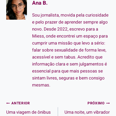
Ana B.
Sou jornalista, movida pela curiosidade
e pelo prazer de aprender sempre algo
novo. Desde 2022, escrevo para a
Miess, onde encontrei um espaço para
cumprir uma missão que levo a sério:
falar sobre sexualidade de forma leve,
acessível e sem tabus. Acredito que
informação clara e sem julgamentos é
essencial para que mais pessoas se
sintam livres, seguras e bem consigo
mesmas.
Navegação
ANTERIOR
PRÓXIMO
Uma viagem de ônibus
Uma noite, um vibrador
de