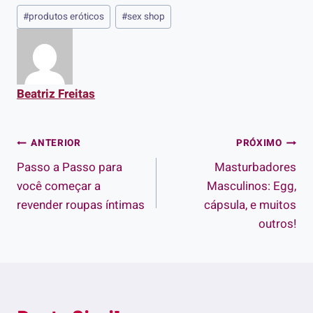
Tags
#
produtos eróticos
#
sex shop
do
Post:
Beatriz Freitas
Navegação
ANTERIOR
PRÓXIMO
Passo a Passo para
Masturbadores
de
você começar a
Masculinos: Egg,
Post
revender roupas íntimas
cápsula, e muitos
outros!