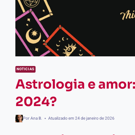
NOTICIAS
Astrologia e amor
2024?
Por
Ana B.
Atualizado em
24 de janeiro de 2026