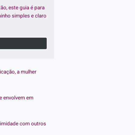
tão, este guia é para
nho simples e claro
icação, a mulher
 se envolvem em
ntimidade com outros
.