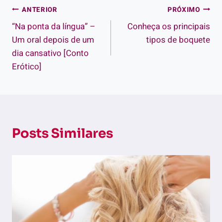
Navegação
ANTERIOR
PRÓXIMO
“Na ponta da língua” –
Conheça os principais
de
Um oral depois de um
tipos de boquete
Post
dia cansativo [Conto
Erótico]
Posts Similares