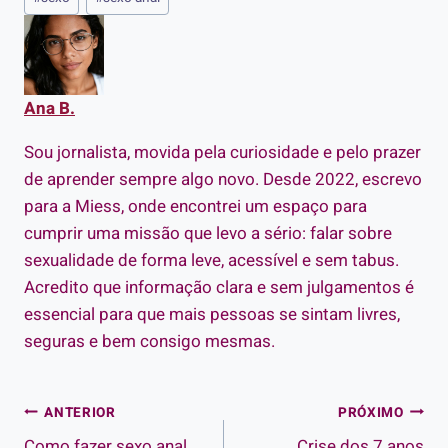
do
Post:
Ana B.
Sou jornalista, movida pela curiosidade e pelo prazer
de aprender sempre algo novo. Desde 2022, escrevo
para a Miess, onde encontrei um espaço para
cumprir uma missão que levo a sério: falar sobre
sexualidade de forma leve, acessível e sem tabus.
Acredito que informação clara e sem julgamentos é
essencial para que mais pessoas se sintam livres,
seguras e bem consigo mesmas.
Navegação
ANTERIOR
PRÓXIMO
Como fazer sexo anal
Crise dos 7 anos