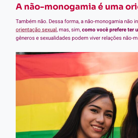
A não-monogamia é uma ori
Também não. Dessa forma, a não-monogamia não ind
orientação sexual
, mas, sim,
como você prefere ter
gêneros e sexualidades podem viver relações não-m