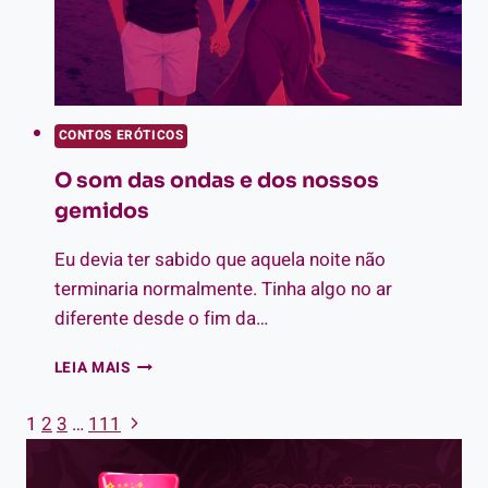
CONTOS ERÓTICOS
O som das ondas e dos nossos
gemidos
Eu devia ter sabido que aquela noite não
terminaria normalmente. Tinha algo no ar
diferente desde o fim da…
O
LEIA MAIS
SOM
DAS
Página
1
2
3
…
111
Navegação
ONDAS
Seguinte
E
da
DOS