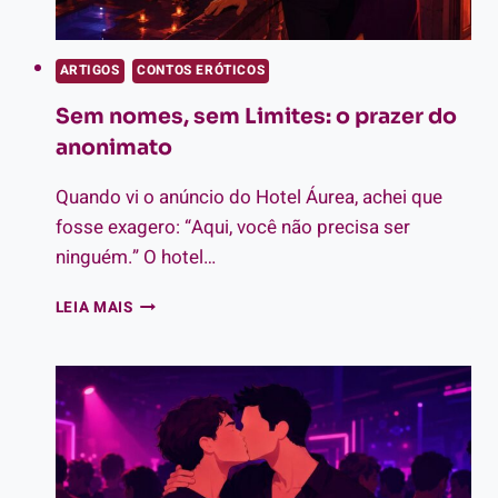
ARTIGOS
CONTOS ERÓTICOS
Sem nomes, sem Limites: o prazer do
anonimato
Quando vi o anúncio do Hotel Áurea, achei que
fosse exagero: “Aqui, você não precisa ser
ninguém.” O hotel…
SEM
LEIA MAIS
NOMES,
SEM
LIMITES:
O
PRAZER
DO
ANONIMATO