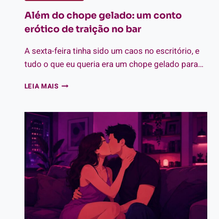
Além do chope gelado: um conto
erótico de traição no bar
A sexta-feira tinha sido um caos no escritório, e
tudo o que eu queria era um chope gelado para…
ALÉM
LEIA MAIS
DO
CHOPE
GELADO:
UM
CONTO
ERÓTICO
DE
TRAIÇÃO
NO
BAR