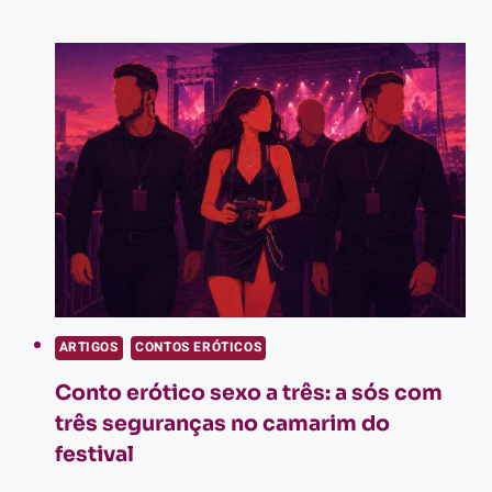
O
PRIMEIRO
TAPA
VEIO
ARTIGOS
CONTOS ERÓTICOS
Conto erótico sexo a três: a sós com
três seguranças no camarim do
festival