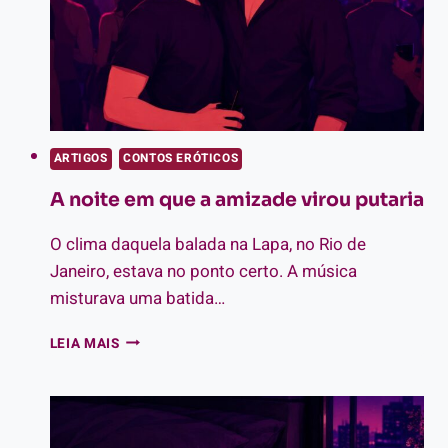
ARTIGOS
CONTOS ERÓTICOS
A noite em que a amizade virou putaria
O clima daquela balada na Lapa, no Rio de
Janeiro, estava no ponto certo. A música
misturava uma batida…
A
LEIA MAIS
NOITE
EM
QUE
A
AMIZADE