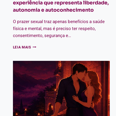
experiência que representa liberdade,
autonomia e autoconhecimento
O prazer sexual traz apenas benefícios a saúde
física e mental, mas é preciso ter respeito,
consentimento, segurança e…
PRAZER
LEIA MAIS
SEXUAL:
TUDO
SOBRE
A
EXPERIÊNCIA
QUE
REPRESENTA
LIBERDADE,
AUTONOMIA
E
AUTOCONHECIMENTO