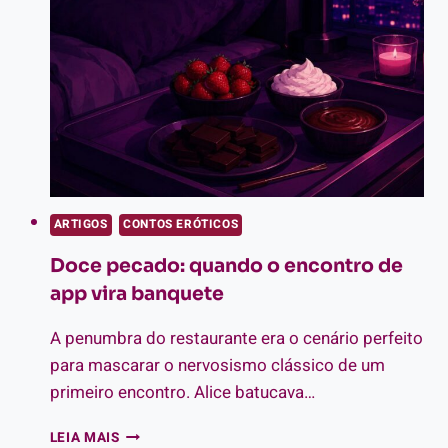
VIROU
PUTARIA
ARTIGOS
CONTOS ERÓTICOS
Doce pecado: quando o encontro de
app vira banquete
A penumbra do restaurante era o cenário perfeito
para mascarar o nervosismo clássico de um
primeiro encontro. Alice batucava…
DOCE
LEIA MAIS