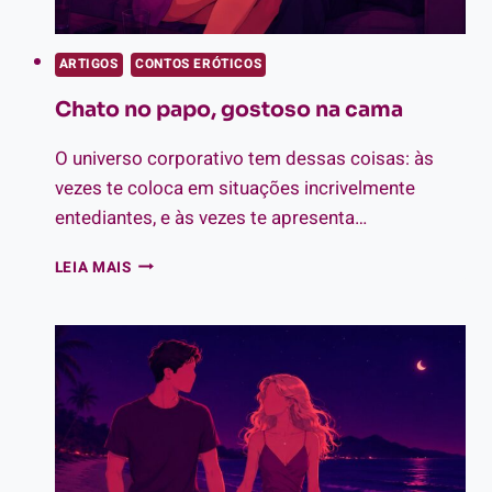
ARTIGOS
CONTOS ERÓTICOS
Chato no papo, gostoso na cama
O universo corporativo tem dessas coisas: às
vezes te coloca em situações incrivelmente
entediantes, e às vezes te apresenta…
CHATO
LEIA MAIS
NO
PAPO,
GOSTOSO
NA
CAMA