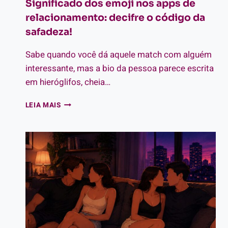
Significado dos emoji nos apps de
relacionamento: decifre o código da
safadeza!
Sabe quando você dá aquele match com alguém
interessante, mas a bio da pessoa parece escrita
em hieróglifos, cheia…
SIGNIFICADO
LEIA MAIS
DOS
EMOJI
NOS
APPS
DE
RELACIONAMENTO:
DECIFRE
O
CÓDIGO
DA
SAFADEZA!