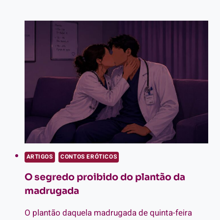
PECADO:
QUANDO
O
ENCONTRO
DE
APP
VIRA
BANQUETE
ARTIGOS
CONTOS ERÓTICOS
O segredo proibido do plantão da
madrugada
O plantão daquela madrugada de quinta-feira