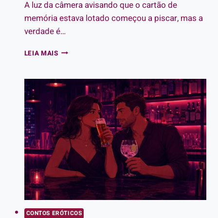
A luz da câmera avisando que o cartão de
memória estava lotado começou a piscar, mas a
verdade é…
CONTO
LEIA MAIS
ERÓTICO
SEXO
A
TRÊS:
A
SÓS
COM
TRÊS
SEGURANÇAS
NO
CAMARIM
DO
FESTIVAL
CONTOS ERÓTICOS