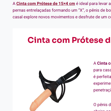
A
Cinta com Prótese de 15×4 cm
é ideal para levar
pernas entrelaçadas formando um “X”, o pênis de b
casal explore novos movimentos e desfrute de um co
Cinta com Prótese 
A
Cinta 
para casa
é perfeit
experimen
penetraçã
O pênis d