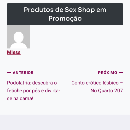
Produtos de Sex Shop em
Promoção
Miess
Navegação
ANTERIOR
PRÓXIMO
Podolatria: descubra o
Conto erótico lésbico –
de
fetiche por pés e divirta-
No Quarto 207
Post
se na cama!