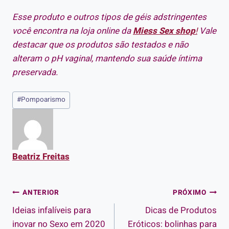
Esse produto e outros tipos de géis adstringentes
você encontra na loja online da
Miess Sex shop
!
Vale
destacar que os produtos são testados e não
alteram o pH vaginal, mantendo sua saúde íntima
preservada.
Tags
#
Pompoarismo
do
Post:
Beatriz Freitas
Navegação
ANTERIOR
PRÓXIMO
Ideias infalíveis para
Dicas de Produtos
de
inovar no Sexo em 2020
Eróticos: bolinhas para