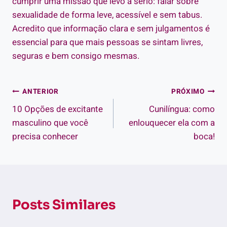
cumprir uma missão que levo a sério: falar sobre
sexualidade de forma leve, acessível e sem tabus.
Acredito que informação clara e sem julgamentos é
essencial para que mais pessoas se sintam livres,
seguras e bem consigo mesmas.
Navegação
ANTERIOR
PRÓXIMO
10 Opções de excitante
Cunilíngua: como
de
masculino que você
enlouquecer ela com a
Post
precisa conhecer
boca!
Posts Similares