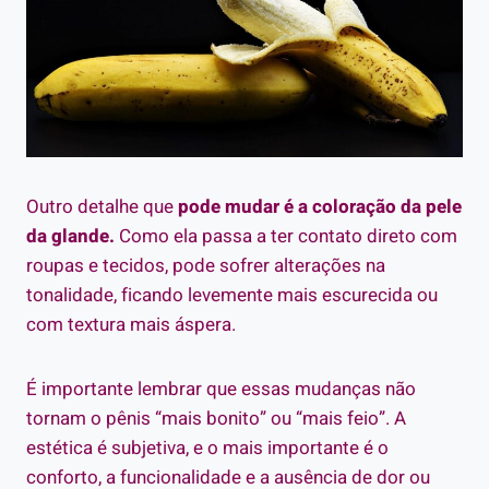
Outro detalhe que
pode mudar é a coloração da pele
da glande.
Como ela passa a ter contato direto com
roupas e tecidos, pode sofrer alterações na
tonalidade, ficando levemente mais escurecida ou
com textura mais áspera.
É importante lembrar que essas mudanças não
tornam o pênis “mais bonito” ou “mais feio”. A
estética é subjetiva, e o mais importante é o
conforto, a funcionalidade e a ausência de dor ou