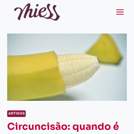
Pular
para
o
Conteúdo
ARTIGOS
Circuncisão: quando é