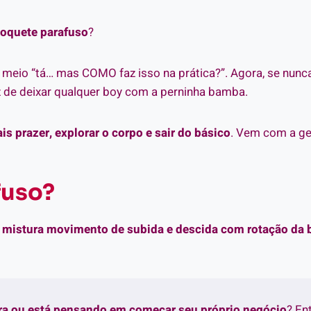
oquete parafuso
?
do meio “tá… mas COMO faz isso na prática?”. Agora, se nunc
z de deixar qualquer boy com a perninha bamba.
is prazer, explorar o corpo e sair do básico
. Vem com a ge
fuso?
e mistura
movimento de subida e descida com rotação da 
tra ou está pensando em começar seu próprio negócio
? En