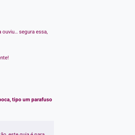
a ouviu… segura essa,
nte!
boca
, tipo um parafuso
tão, este guia é para