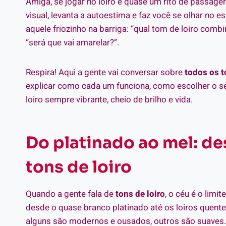
Amiga, se jogar no loiro é quase um rito de passag
visual, levanta a autoestima e faz você se olhar no
aquele friozinho na barriga: “qual tom de loiro comb
“será que vai amarelar?”.
Respira! Aqui a gente vai conversar sobre
todos os t
explicar como cada um funciona, como escolher o seu
loiro sempre vibrante, cheio de brilho e vida.
Do platinado ao mel: de
tons de loiro
Quando a gente fala de
tons de loiro
, o céu é o limi
desde o quase branco platinado até os loiros quen
alguns são modernos e ousados, outros são suaves. E 