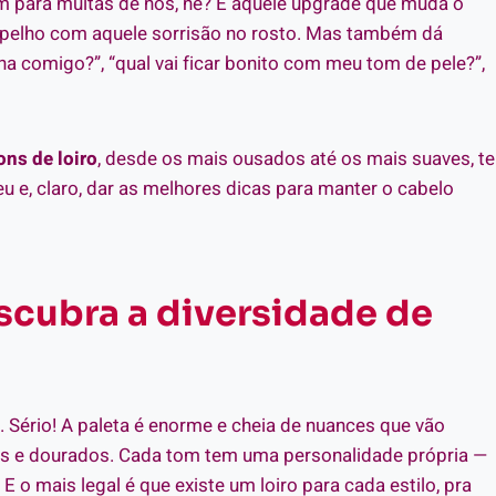
em para muitas de nós, né? É aquele upgrade que muda o
 espelho com aquele sorrisão no rosto. Mas também dá
ina comigo?”, “qual vai ficar bonito com meu tom de pele?”,
ons de loiro
, desde os mais ousados até os mais suaves, te
 e, claro, dar as melhores dicas para manter o cabelo
scubra a diversidade de
te. Sério! A paleta é enorme e cheia de nuances que vão
tes e dourados. Cada tom tem uma personalidade própria —
o mais legal é que existe um loiro para cada estilo, pra