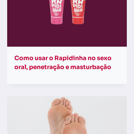
Como usar o Rapidinha no sexo
oral, penetração e masturbação