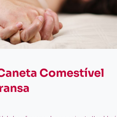
a Caneta Comestível
transa