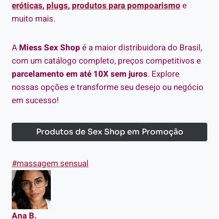
eróticas
,
plugs
,
produtos para pompoarismo
e
muito mais.
A
Miess Sex Shop
é a maior distribuidora do Brasil,
com um catálogo completo, preços competitivos e
parcelamento em até 10X sem juros
. Explore
nossas opções e transforme seu desejo ou negócio
em sucesso!
Produtos de Sex Shop em Promoção
Tags
#
massagem sensual
do
Post:
Ana B.