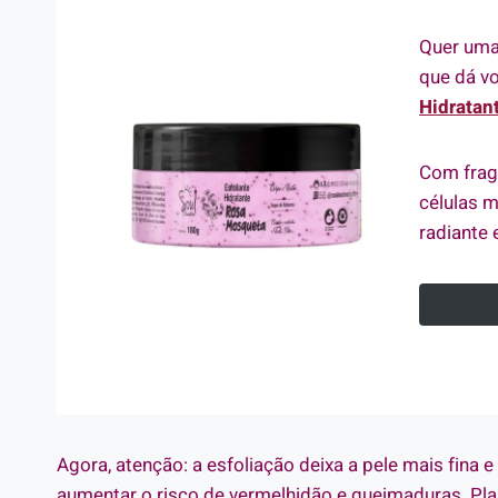
Quer uma 
que dá vo
Hidratan
Com fragr
células m
radiante 
Agora, atenção: a esfoliação deixa a pele mais fina e 
aumentar o risco de vermelhidão e queimaduras. Plan