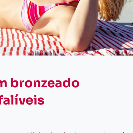
m bronzeado
alíveis