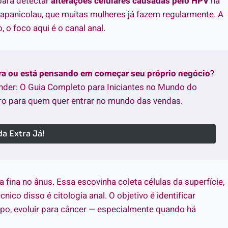
 para detectar
alterações celulares causadas pelo HPV
na
apanicolau, que muitas mulheres já fazem regularmente. A
, o foco aqui é o canal anal.
tra ou está pensando em começar seu próprio negócio
?
nder: O Guia Completo para Iniciantes no Mundo do
o para quem quer entrar no mundo das vendas.
a Extra Já!
 fina no ânus. Essa escovinha coleta células da superfície,
ico disso é citologia anal. O objetivo é identificar
o, evoluir para câncer — especialmente quando há