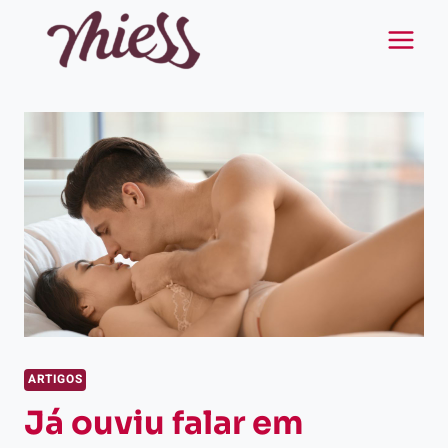
Pular
para
o
Conteúdo
ARTIGOS
Já ouviu falar em