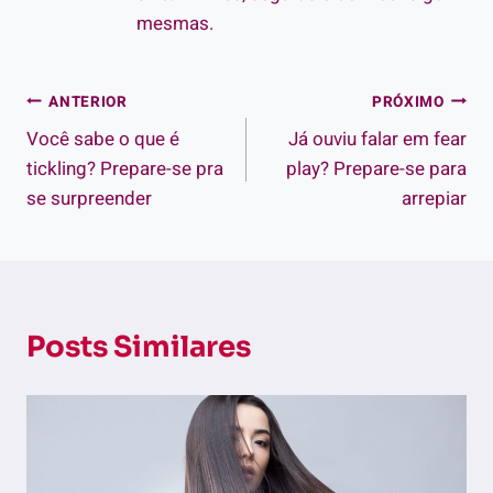
mesmas.
Navegação
ANTERIOR
PRÓXIMO
Você sabe o que é
Já ouviu falar em fear
de
tickling? Prepare-se pra
play? Prepare-se para
Post
se surpreender
arrepiar
Posts Similares