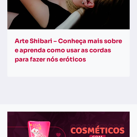
Arte Shibari – Conheça mais sobre
e aprenda como usar as cordas
para fazer nós eróticos