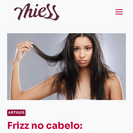
Pular
para
o
Conteúdo
ARTIGOS
Frizz no cabelo: