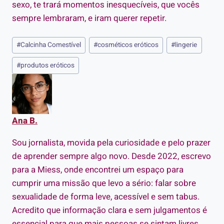
sexo, te trará momentos inesquecíveis, que vocês
sempre lembraram, e iram querer repetir.
Tags
#
Calcinha Comestível
#
cosméticos eróticos
#
lingerie
do
#
produtos eróticos
Post:
Ana B.
Sou jornalista, movida pela curiosidade e pelo prazer
de aprender sempre algo novo. Desde 2022, escrevo
para a Miess, onde encontrei um espaço para
cumprir uma missão que levo a sério: falar sobre
sexualidade de forma leve, acessível e sem tabus.
Acredito que informação clara e sem julgamentos é
essencial para que mais pessoas se sintam livres,