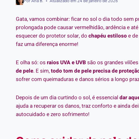
Por
Ana B.
Atualizado em
24 de janeiro de 2026
Gata, vamos combinar: ficar no sol o dia todo sem p
prolongada pode causar vermelhidão, ardência e at
esquecer do protetor solar, do
chapéu estiloso
e de
faz uma diferença enorme!
E olha só: os
raios UVA e UVB
são os grandes vilõe
de pele
. E sim,
todo tom de pele precisa de proteçã
sofrer com queimaduras e danos sérios a longo pra
Depois de um dia curtindo o sol, é essencial
dar aque
ajuda a recuperar os danos, traz conforto e ainda de
autocuidado e zero sofrimento!