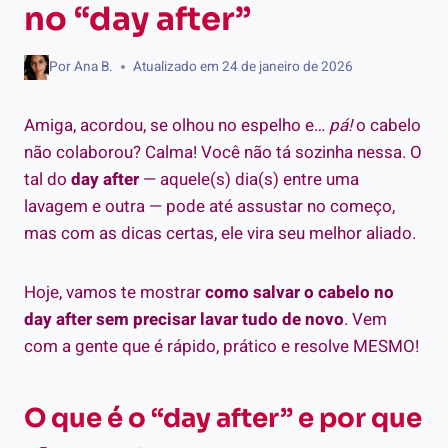
no “day after”
Por
Ana B.
Atualizado em
24 de janeiro de 2026
Amiga, acordou, se olhou no espelho e…
pá!
o cabelo
não colaborou? Calma! Você não tá sozinha nessa. O
tal do
day after
— aquele(s) dia(s) entre uma
lavagem e outra — pode até assustar no começo,
mas com as dicas certas, ele vira seu melhor aliado.
Hoje, vamos te mostrar
como salvar o cabelo no
day after sem precisar lavar tudo de novo
. Vem
com a gente que é rápido, prático e resolve MESMO!
O que é o “day after” e por que