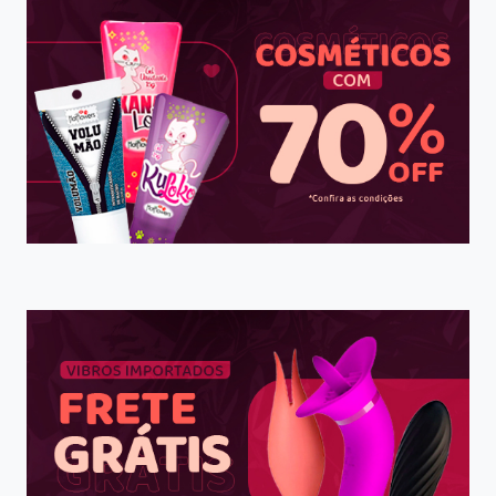
O
GUIA
COMPLETO
PARA
INICIANTES
NO
MUNDO
DO
EMPREENDEDORISMO