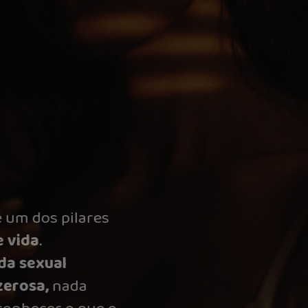
A
sexualidade
é um dos pilares
da
qualidade de vida
.
Para ter uma
vida sexual
saudável
e
prazerosa,
nada