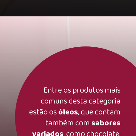
Entre os produtos mais
comuns desta categoria
estão os
óleos
, que contam
também com
sabores
variados
, como chocolate,