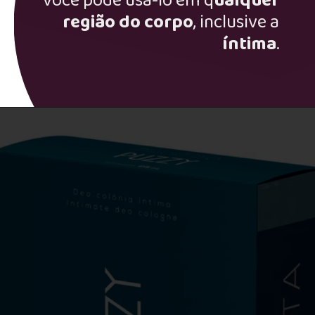
Você pode usá-lo em q
ualquer
região do corpo
, inclusive a
íntima
.